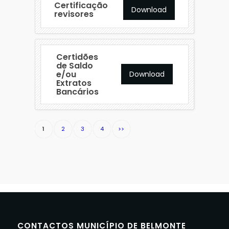
Certificação
Download
revisores
Certidões
de Saldo
e/ou
Download
Extratos
Bancários
1
2
3
4
>>
CONTACTOS MUNICÍPIO DE BELMONTE