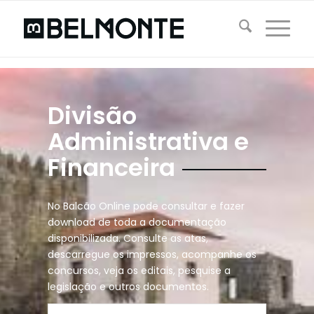
Divisão
Administrativa e
Financeira
No Balcão Online pode consultar e fazer
download de toda a documentação
disponibilizada. Consulte as atas,
descarregue os impressos, acompanhe os
concursos, veja os editais, pesquise a
legislação e outros documentos.