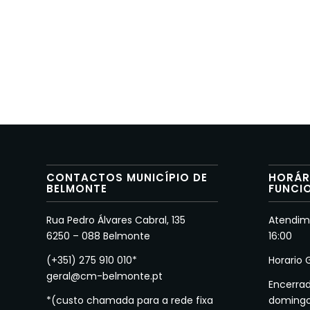
CONTACTOS MUNICÍPIO DE
HORÁR
BELMONTE
FUNCI
Rua Pedro Álvares Cabral, 135
Atendime
6250 – 088 Belmonte
16:00
(+351) 275 910 010*
Horario 
geral@cm-belmonte.pt
Encerra
*(custo chamada para a rede fixa
doming