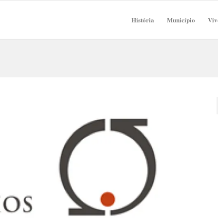
História
Município
Viv