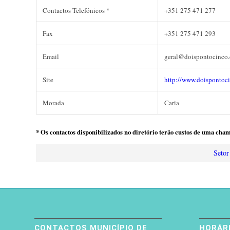
Contactos Telefónicos *
+351 275 471 277
Fax
+351 275 471 293
Email
geral@doispontocinco
Site
http://www.doispontoc
Morada
Caria
* Os contactos disponibilizados no diretório terão custos de uma cham
Setor
CONTACTOS MUNICÍPIO DE
HORÁRI