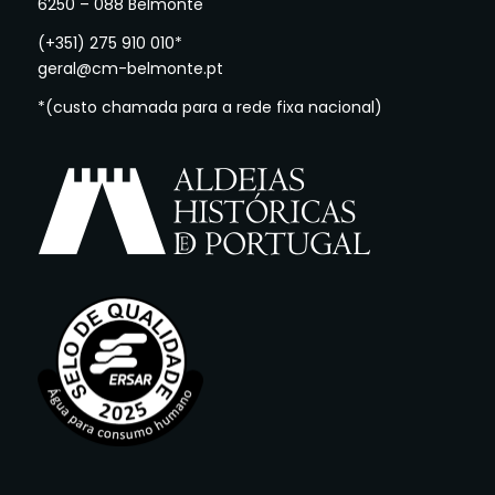
6250 – 088 Belmonte
(+351) 275 910 010*
geral@cm-belmonte.pt
*(custo chamada para a rede fixa nacional)