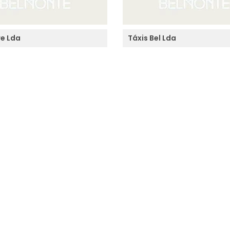
re Lda
Táxis Bel Lda