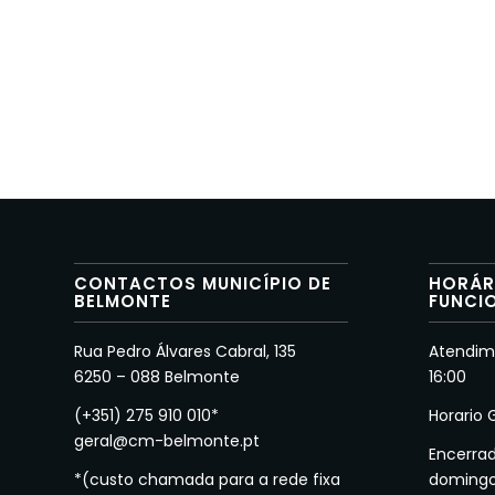
CONTACTOS MUNICÍPIO DE
HORÁR
BELMONTE
FUNCI
Rua Pedro Álvares Cabral, 135
Atendime
6250 – 088 Belmonte
16:00
(+351) 275 910 010*
Horario 
geral@cm-belmonte.pt
Encerra
*(custo chamada para a rede fixa
doming