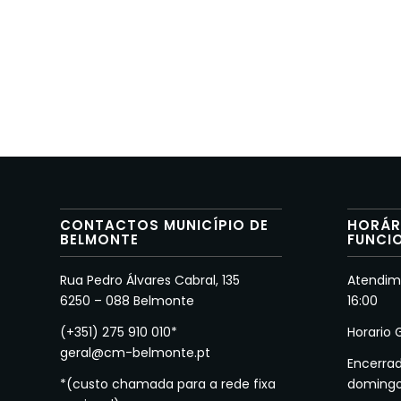
CONTACTOS MUNICÍPIO DE
HORÁR
BELMONTE
FUNCI
Rua Pedro Álvares Cabral, 135
Atendime
6250 – 088 Belmonte
16:00
(+351) 275 910 010*
Horario 
geral@cm-belmonte.pt
Encerra
*(custo chamada para a rede fixa
doming