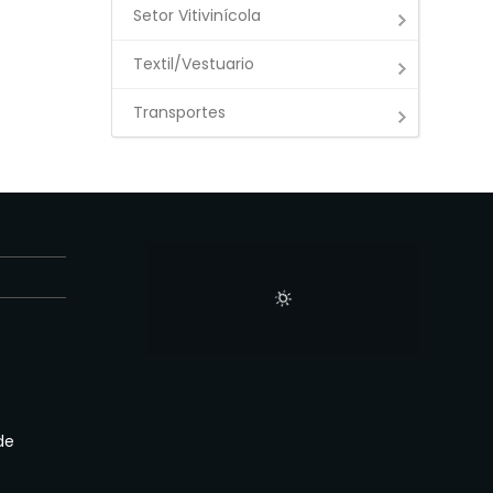
Setor Vitivinícola
Textil/Vestuario
Transportes
E
de