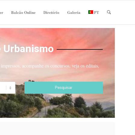
er
Balcão Online
Diretório
Galeria
PT
e Urbanismo
impressos, acompanhe os concursos, veja os editais,