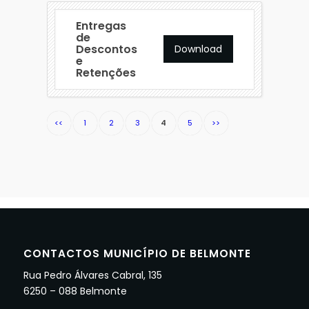
Entregas
de
Descontos
Download
e
Retenções
<<
1
2
3
4
5
>>
CONTACTOS MUNICÍPIO DE BELMONTE
Rua Pedro Álvares Cabral, 135
6250 – 088 Belmonte