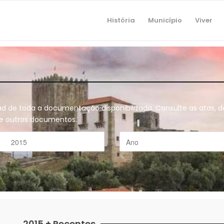
História
Município
Viver
oad de toda a documentação disponibilizada. Consulte as atas,
o e outros documentos.
2015 + Recentes