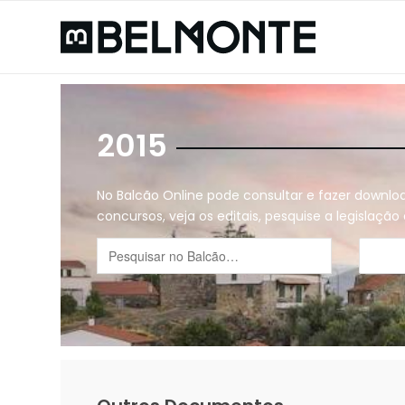
2015
No Balcão Online pode consultar e fazer downl
concursos, veja os editais, pesquise a legislaçã