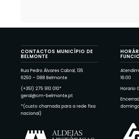
CONTACTOS MUNICÍPIO DE
HORÁR
BELMONTE
FUNCI
Rua Pedro Álvares Cabral, 135
Atendime
6250 – 088 Belmonte
16:00
(+351) 275 910 010*
Horario 
geral@cm-belmonte.pt
Encerra
*(custo chamada para a rede fixa
doming
nacional)