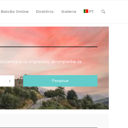
Balcão Online
Diretório
Galeria
PT
 descarregue os impressos, acompanhe os