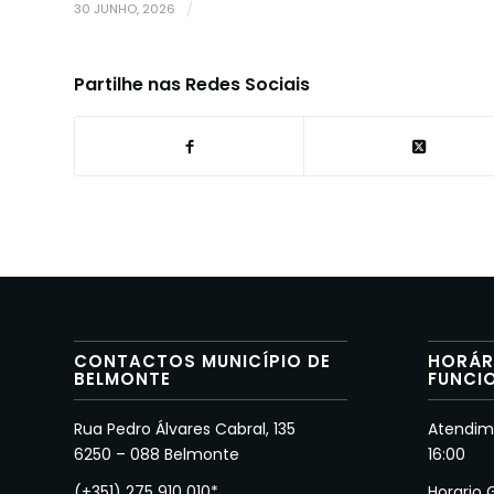
30 JUNHO, 2026
/
Partilhe nas Redes Sociais
CONTACTOS MUNICÍPIO DE
HORÁR
BELMONTE
FUNCI
Rua Pedro Álvares Cabral, 135
Atendime
6250 – 088 Belmonte
16:00
(+351) 275 910 010*
Horario 