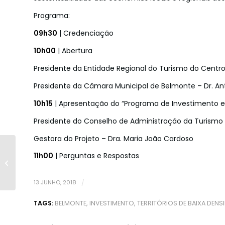
Programa:
09h30
| Credenciação
10h00
| Abertura
Presidente da Entidade Regional do Turismo do Centr
Presidente da Câmara Municipal de Belmonte – Dr. An
10h15
| Apresentação do “Programa de Investimento em
Presidente do Conselho de Administração da Turismo 
Gestora do Projeto – Dra. Maria João Cardoso
39º Grande Prémio
11h00
| Perguntas e Respostas
Abimota | Altice -
Belmonte
13 JUNHO, 2018
/
TAGS:
BELMONTE
,
INVESTIMENTO
,
TERRITÓRIOS DE BAIXA DENS