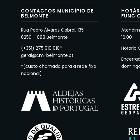
CONTACTOS MUNICÍPIO DE
HORÁR
BELMONTE
FUNCI
Rua Pedro Álvares Cabral, 135
Atendime
6250 – 088 Belmonte
16:00
(+351) 275 910 010*
Horario 
geral@cm-belmonte.pt
Encerra
*(custo chamada para a rede fixa
doming
nacional)