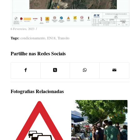
/
6 Fevereiro, 2023
Tags:
condicionamento
,
EN18
,
Transito
Partilhe nas Redes Sociais
Fotografias Relacionadas