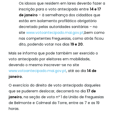
Os idosos que residem em lares deverão fazer a
inscrição para o voto antecipado entre
14 e 17
de janeiro
– à semelhança dos cidadãos que
estão em isolamento profilático obrigatório
decretado pelas autoridades sanitárias – no
site
www.votoantecipado.mai.gov.pt
,bem como
nas competentes Freguesias, como atrás ficou
dito, podendo votar nos dias
19 e 20
.
Mais se informa que pode também ser exercido o
voto antecipado por eleitores em mobilidade,
devendo o mesmo inscrever-se no site
www.votoantecipado.mai.gov.pt
, até ao dia
14 de
janeiro.
O exercício do direito de voto antecipado daqueles
que se puderem deslocar, decorrerá no dia
17 de
janeiro
, na seção de voto nº 1 da União de Freguesias
de Belmonte e Colmeal da Torre, entre as 7 e as 19
horas.