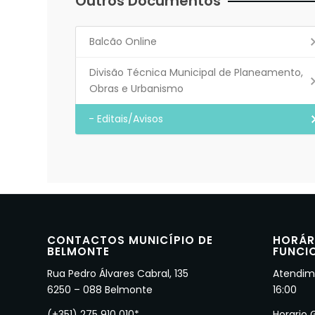
Outros Documentos
Balcão Online
Divisão Técnica Municipal de Planeamento,
Obras e Urbanismo
- Editais/Avisos
CONTACTOS MUNICÍPIO DE
HORÁR
BELMONTE
FUNCI
Rua Pedro Álvares Cabral, 135
Atendime
6250 – 088 Belmonte
16:00
(+351) 275 910 010*
Horario 