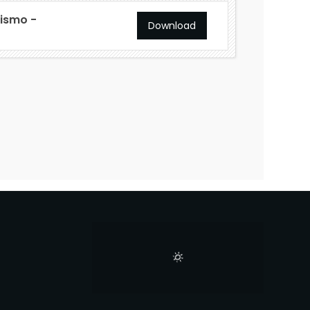
nismo -
Download
E