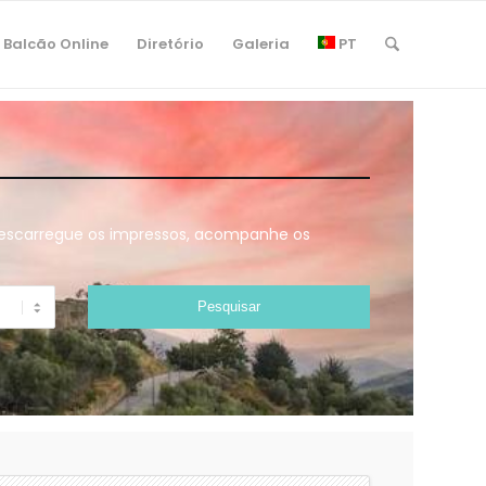
Balcão Online
Diretório
Galeria
PT
 descarregue os impressos, acompanhe os