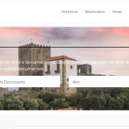
História
Município
Viver
oad de toda a documentação disponibilizada. Consulte as atas,
o e outros documentos.