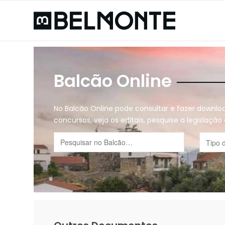
Balcão Online
No Balcão Online pode consultar e fazer downl
concursos, veja os editais, pesquise a legislaçã