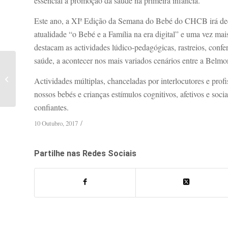
esse
ncial à promoção da saúde na primeira infância.
Este ano, a XIª Edição da Semana do Bebé do CHCB irá deco
atualidade “o Bebé e a Família na era digital” e uma vez ma
destacam as actividades lúdico-pedagógicas, rastreios, confe
saúde, a acontecer nos mais variados cenários entre a Belmo
Resultados das Eleições
Autárquicas - Belmonte
Actividades múltiplas, chanceladas por interlocutores e prof
2017
nossos bebés e crianças estímulos cognitivos, afetivos e soci
confiantes.
/
10 Outubro, 2017
Partilhe nas Redes Sociais