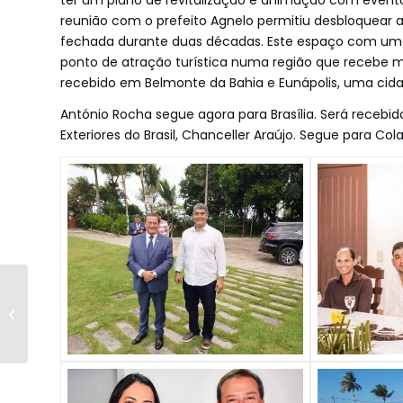
ter um plano de revitalização e animação com evento
reunião com o prefeito Agnelo permitiu desbloquear 
fechada durante duas décadas. Este espaço com uma 
ponto de atração turística numa região que recebe mai
recebido em Belmonte da Bahia e Eunápolis, uma cid
António Rocha segue agora para Brasília. Será recebi
Exteriores do Brasil, Chanceller Araújo. Segue para Col
Gabinete de
Atendimento ao
Consumidor