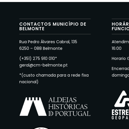
CONTACTOS MUNICÍPIO DE
HORÁR
BELMONTE
FUNCI
Rua Pedro Álvares Cabral, 135
Atendime
6250 – 088 Belmonte
16:00
(+351) 275 910 010*
Horario 
geral@cm-belmonte.pt
Encerra
*(custo chamada para a rede fixa
doming
nacional)