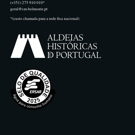
(+351) 275 910 010*
geral@cm-belmonte.pt
*(custo chamada para a rede fixa nacional)