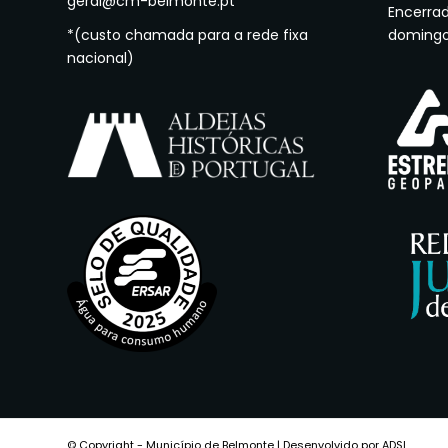
geral@cm-belmonte.pt
Encerra
*(custo chamada para a rede fixa
doming
nacional)
© Copyright - Município de Belmonte | Desenvolvido por ADSI