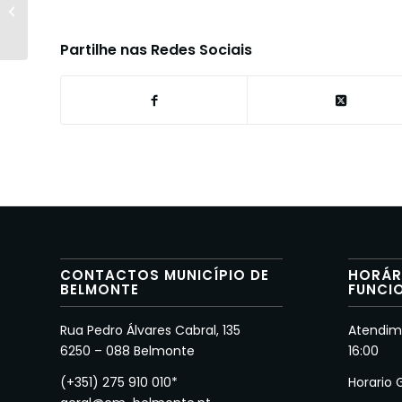
Belmonte -
Antecipação para 18
de Março
Partilhe nas Redes Sociais
CONTACTOS MUNICÍPIO DE
HORÁR
BELMONTE
FUNCI
Rua Pedro Álvares Cabral, 135
Atendime
6250 – 088 Belmonte
16:00
(+351) 275 910 010*
Horario 