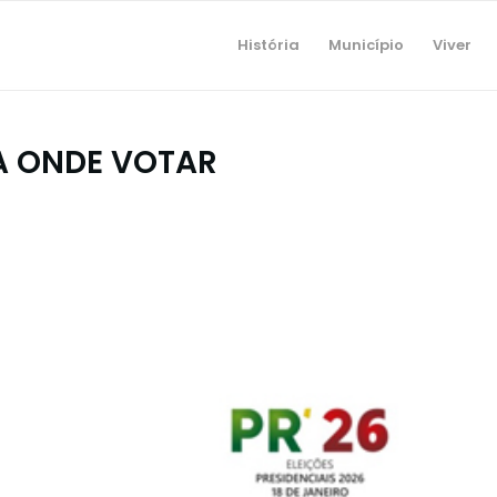
História
Município
Viver
BA ONDE VOTAR