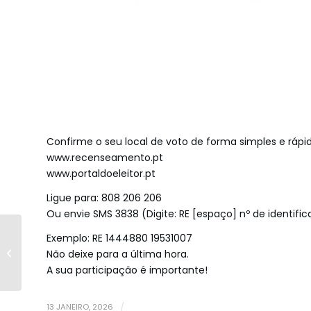
Confirme o seu local de voto de forma simples e rápid
www.recenseamento.pt
www.portaldoeleitor.pt
Ligue para: 808 206 206
Ou envie SMS 3838 (Digite: RE [espaço] nº de identi
Mudança de
Exemplo: RE 1444880 19531007
Instalações –
Não deixe para a última hora.
Gabinete de Apoio
A sua participação é importante!
Social
13 JANEIRO, 2026
/