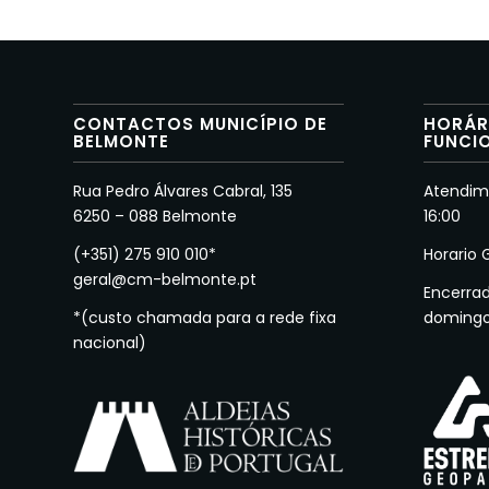
CONTACTOS MUNICÍPIO DE
HORÁR
BELMONTE
FUNCI
Rua Pedro Álvares Cabral, 135
Atendime
6250 – 088 Belmonte
16:00
(+351) 275 910 010*
Horario 
geral@cm-belmonte.pt
Encerra
*(custo chamada para a rede fixa
doming
nacional)