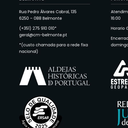
Rua Pedro Álvares Cabral, 135
Atendime
6250 – 088 Belmonte
16:00
(+351) 275 910 010*
Horario 
geral@cm-belmonte.pt
Encerra
*(custo chamada para a rede fixa
doming
nacional)