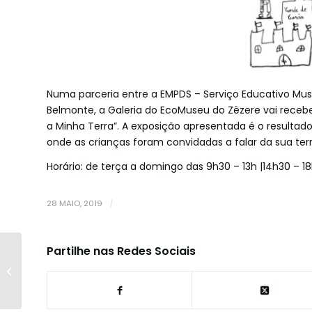
Numa parceria entre a EMPDS – Serviço Educativo Muse
Belmonte, a Galeria do EcoMuseu do Zêzere vai receber
a Minha Terra”. A exposição apresentada é o resulta
onde as crianças foram convidadas a falar da sua te
Horário: de terça a domingo das 9h30 – 13h |14h30 – 18
28 MAIO, 2019
/
Partilhe nas Redes Sociais
Município de
Belmonte faz parte
da constituição da
Federação
Portuguesa...