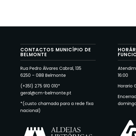
CONTACTOS MUNICÍPIO DE
HORÁR
BELMONTE
FUNCI
Rua Pedro Álvares Cabral, 135
Atendime
6250 – 088 Belmonte
16:00
(+351) 275 910 010*
Horario 
geral@cm-belmonte.pt
Encerra
*(custo chamada para a rede fixa
doming
nacional)