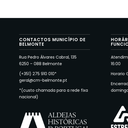
CONTACTOS MUNICÍPIO DE
HORÁR
BELMONTE
FUNCI
Rua Pedro Álvares Cabral, 135
Atendime
6250 – 088 Belmonte
16:00
(+351) 275 910 010*
Horario 
geral@cm-belmonte.pt
Encerra
*(custo chamada para a rede fixa
doming
nacional)