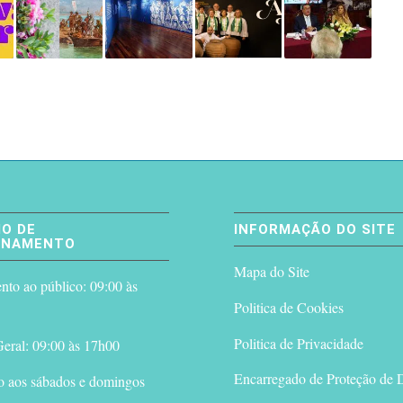
O DE
INFORMAÇÃO DO SITE
ONAMENTO
Mapa do Site
to ao público: 09:00 às
Politica de Cookies
Politica de Privacidade
eral: 09:00 às 17h00
Encarregado de Proteção de 
o aos sábados e domingos