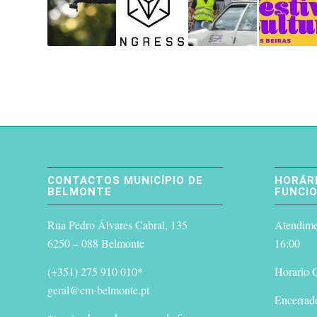
CONTACTOS MUNICÍPIO DE
HORÁRI
BELMONTE
FUNCI
Rua Pedro Álvares Cabral, 135
Atendimen
6250 – 088 Belmonte
16:00
(+351) 275 910 010*
Horario G
geral@cm-belmonte.pt
Encerrad