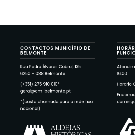
CONTACTOS MUNICÍPIO DE
HORÁR
BELMONTE
FUNCI
Rua Pedro Álvares Cabral, 135
Atendime
6250 – 088 Belmonte
16:00
(+351) 275 910 010*
Horario 
geral@cm-belmonte.pt
Encerra
*(custo chamada para a rede fixa
doming
nacional)