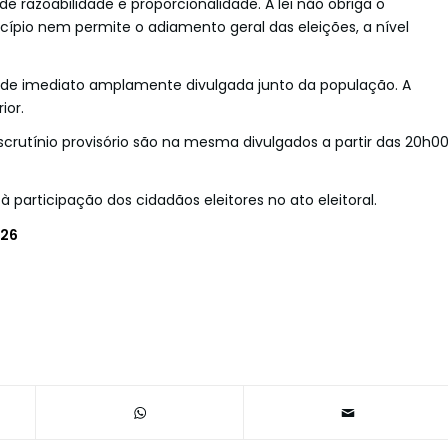
de razoabilidade e proporcionalidade. A lei não obriga o
pio nem permite o adiamento geral das eleições, a nível
de imediato amplamente divulgada junto da população. A
ior.
crutínio provisório são na mesma divulgados a partir das 20h0
 participação dos cidadãos eleitores no ato eleitoral.
026