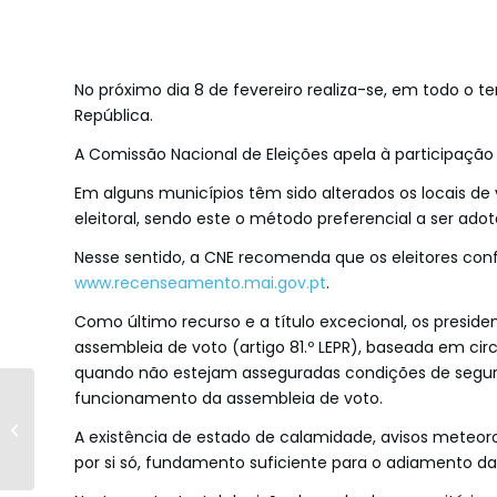
No próximo dia 8 de fevereiro realiza-se, em todo o te
República.
A Comissão Nacional de Eleições apela à participação d
Em alguns municípios têm sido alterados os locais de
eleitoral, sendo este o método preferencial a ser adot
Nesse sentido, a CNE recomenda que os eleitores co
www.recenseamento.mai.gov.pt
.
Como último recurso e a título excecional, os presi
assembleia de voto (artigo 81.º LEPR), baseada em ci
quando não estejam asseguradas condições de segura
Belmonte promove
funcionamento da assembleia de voto.
identidade e
A existência de estado de calamidade, avisos meteorol
gastronomia na
por si só, fundamento suficiente para o adiamento da v
FITUR com
apresentação