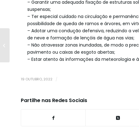
– Garantir uma adequada fixação de estruturas so
suspensas;
– Ter especial cuidado na circulação e permanênci
possibilidade de queda de ramos e árvores, em virt
– Adotar uma condução defensiva, reduzindo a ve
de neve e formação de lençóis de água nas vias;
Ex-Votos na Cova da
– Não atravessar zonas inundadas, de modo a prec
Beira - Exposição
pavimento ou caixas de esgoto abertas;
– Estar atento às informações da meteorologia e à
19 OUTUBRO, 2022
/
Partilhe nas Redes Sociais