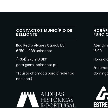
CONTACTOS MUNICÍPIO DE
HORÁR
BELMONTE
FUNCI
Rua Pedro Álvares Cabral, 135
Atendime
6250 – 088 Belmonte
16:00
(+351) 275 910 010*
Horario 
geral@cm-belmonte.pt
Encerra
*(custo chamada para a rede fixa
doming
nacional)