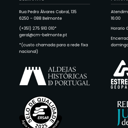
Rua Pedro Álvares Cabral, 135
Atendime
6250 – 088 Belmonte
16:00
(+351) 275 910 010*
Horario 
geral@cm-belmonte.pt
Encerra
*(custo chamada para a rede fixa
doming
nacional)