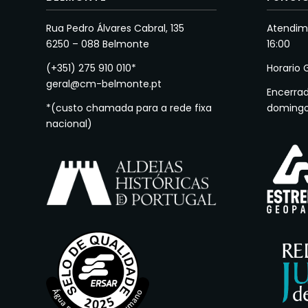
Rua Pedro Álvares Cabral, 135
Atendime
6250 – 088 Belmonte
16:00
(+351) 275 910 010*
Horario 
geral@cm-belmonte.pt
Encerra
*(custo chamada para a rede fixa
doming
nacional)