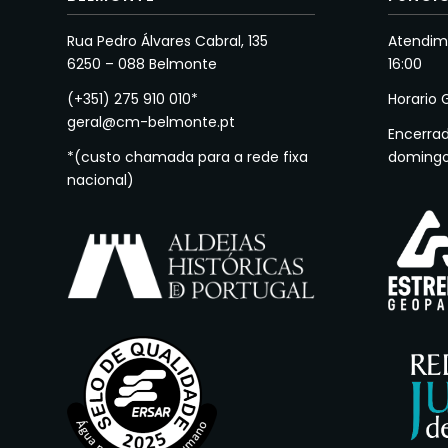
Rua Pedro Álvares Cabral, 135
Atendime
6250 – 088 Belmonte
16:00
(+351) 275 910 010*
Horario 
geral@cm-belmonte.pt
Encerra
*(custo chamada para a rede fixa
doming
nacional)