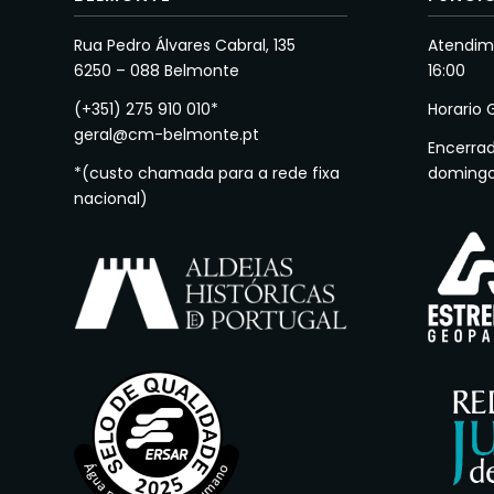
Rua Pedro Álvares Cabral, 135
Atendime
6250 – 088 Belmonte
16:00
(+351) 275 910 010*
Horario 
geral@cm-belmonte.pt
Encerra
*(custo chamada para a rede fixa
doming
nacional)