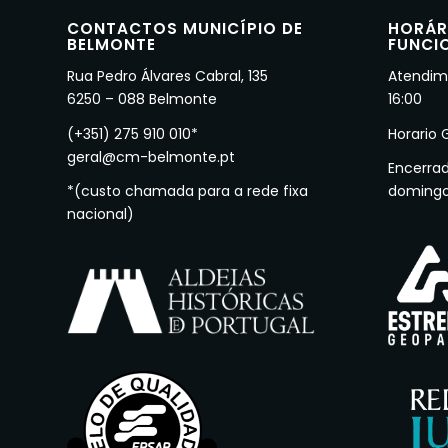
CONTACTOS MUNICÍPIO DE
HORÁR
BELMONTE
FUNCI
Rua Pedro Álvares Cabral, 135
Atendime
6250 – 088 Belmonte
16:00
(+351) 275 910 010*
Horario 
geral@cm-belmonte.pt
Encerra
*(custo chamada para a rede fixa
doming
nacional)