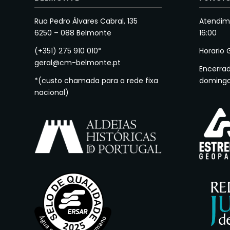
Rua Pedro Álvares Cabral, 135
Atendime
6250 – 088 Belmonte
16:00
(+351) 275 910 010*
Horario 
geral@cm-belmonte.pt
Encerra
*(custo chamada para a rede fixa
doming
nacional)