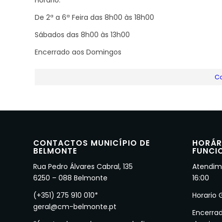
Horário:
De 2ª a 6ª Feira das 8h00 às 18h00
Sábados das 8h00 às 13h00
Encerrado aos Domingos
C
CONTACTOS MUNICÍPIO DE
HORÁR
BELMONTE
FUNCI
Rua Pedro Álvares Cabral, 135
Atendime
6250 – 088 Belmonte
16:00
(+351) 275 910 010*
Horario 
geral@cm-belmonte.pt
Encerra