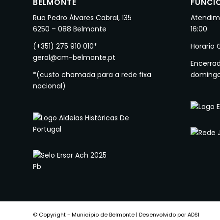
BELMONTE
FUNCI
Rua Pedro Álvares Cabral, 135
Atendime
6250 – 088 Belmonte
16:00
(+351) 275 910 010*
Horario 
geral@cm-belmonte.pt
Encerra
*(custo chamada para a rede fixa
doming
nacional)
© Copyright - Município de Belmonte | Desenvolvido por ADSI