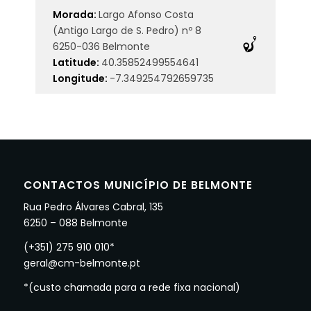
Morada:
Largo Afonso Costa
(Antigo Largo de S. Pedro) nº 8
6250-036 Belmonte
Latitude:
40.35852499554641
Longitude:
-7.349254792659735
CONTACTOS MUNICÍPIO DE BELMONTE
Rua Pedro Álvares Cabral, 135
6250 – 088 Belmonte
(+351) 275 910 010*
geral@cm-belmonte.pt
*(custo chamada para a rede fixa nacional)