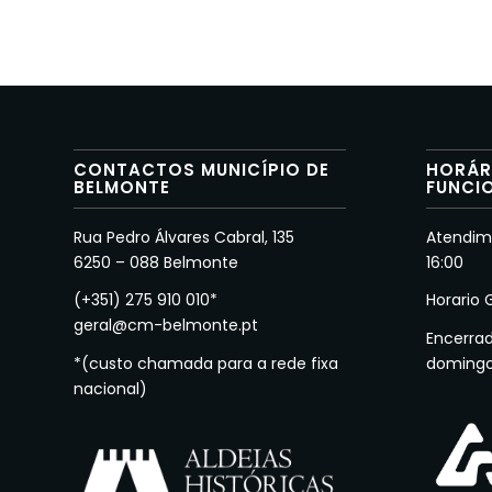
CONTACTOS MUNICÍPIO DE
HORÁR
BELMONTE
FUNCI
Rua Pedro Álvares Cabral, 135
Atendime
6250 – 088 Belmonte
16:00
(+351) 275 910 010*
Horario 
geral@cm-belmonte.pt
Encerra
*(custo chamada para a rede fixa
doming
nacional)