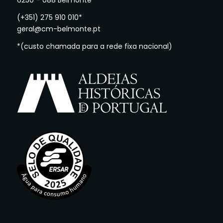
6250 – 088 Belmonte
(+351) 275 910 010*
geral@cm-belmonte.pt
*(custo chamada para a rede fixa nacional)