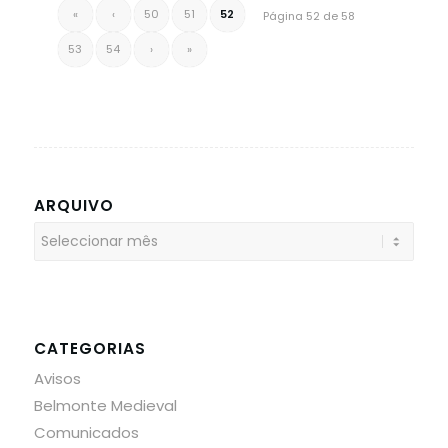
«
‹
50
51
52
Página 52 de 58
53
54
›
»
ARQUIVO
CATEGORIAS
Avisos
Belmonte Medieval
Comunicados