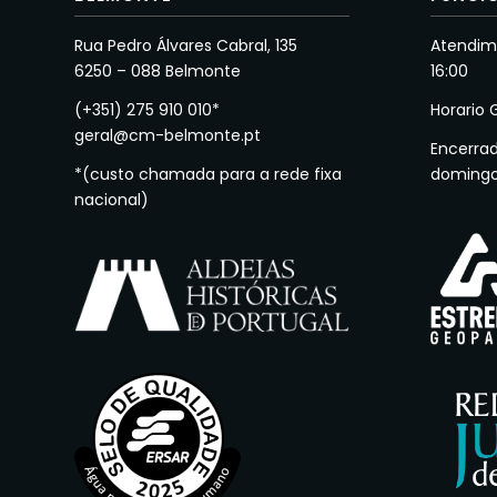
Rua Pedro Álvares Cabral, 135
Atendime
6250 – 088 Belmonte
16:00
(+351) 275 910 010*
Horario 
geral@cm-belmonte.pt
Encerra
*(custo chamada para a rede fixa
doming
nacional)