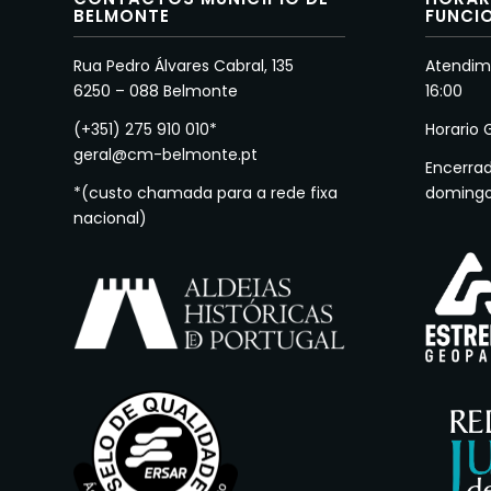
BELMONTE
FUNCI
Rua Pedro Álvares Cabral, 135
Atendime
6250 – 088 Belmonte
16:00
(+351) 275 910 010*
Horario 
geral@cm-belmonte.pt
Encerra
*(custo chamada para a rede fixa
doming
nacional)