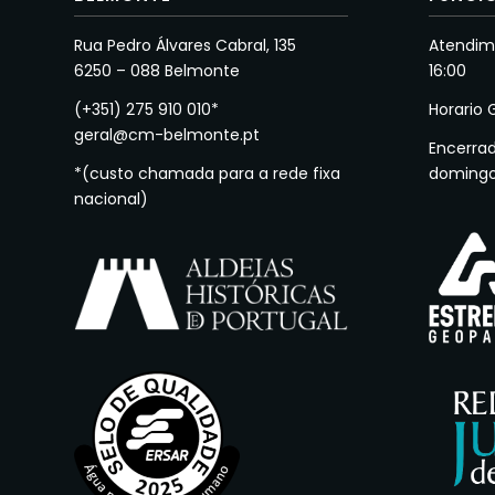
Rua Pedro Álvares Cabral, 135
Atendime
6250 – 088 Belmonte
16:00
(+351) 275 910 010*
Horario 
geral@cm-belmonte.pt
Encerra
*(custo chamada para a rede fixa
doming
nacional)