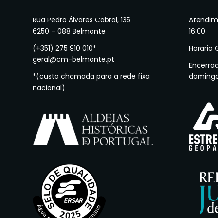
Rua Pedro Álvares Cabral, 135
Atendime
6250 – 088 Belmonte
16:00
(+351) 275 910 010*
Horario 
geral@cm-belmonte.pt
Encerra
*(custo chamada para a rede fixa
doming
nacional)