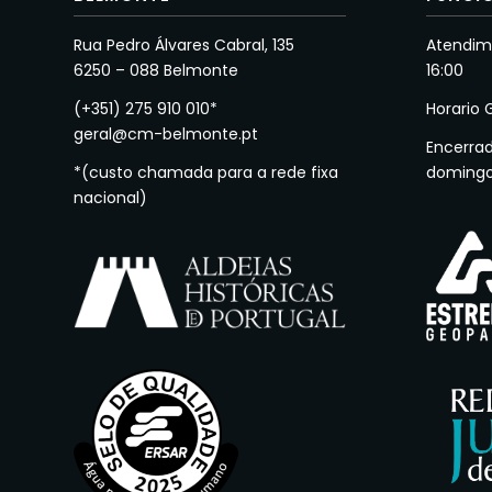
Rua Pedro Álvares Cabral, 135
Atendime
6250 – 088 Belmonte
16:00
(+351) 275 910 010*
Horario 
geral@cm-belmonte.pt
Encerra
*(custo chamada para a rede fixa
doming
nacional)