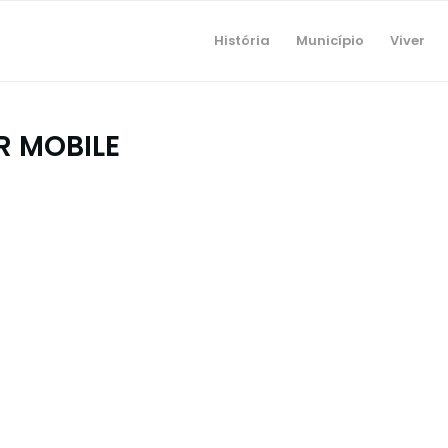
História
Município
Viver
R MOBILE