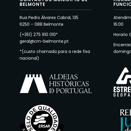
BELMONTE
FUNCI
Rua Pedro Álvares Cabral, 135
Atendime
6250 – 088 Belmonte
16:00
(+351) 275 910 010*
Horario 
geral@cm-belmonte.pt
Encerra
*(custo chamada para a rede fixa
doming
nacional)