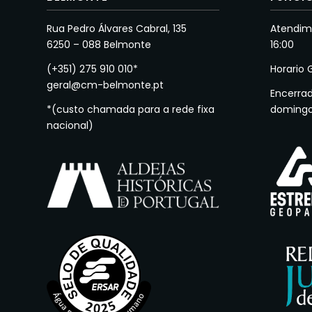
Rua Pedro Álvares Cabral, 135
Atendime
6250 – 088 Belmonte
16:00
(+351) 275 910 010*
Horario 
geral@cm-belmonte.pt
Encerra
*(custo chamada para a rede fixa
doming
nacional)