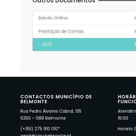
Outros Documentos
Balcão Online
Prestação de Contas
- 2023
CONTACTOS MUNICÍPIO DE
HORÁR
BELMONTE
FUNCI
Rua Pedro Álvares Cabral, 135
Atendime
6250 – 088 Belmonte
16:00
(+351) 275 910 010*
Horario 
geral@cm-belmonte.pt