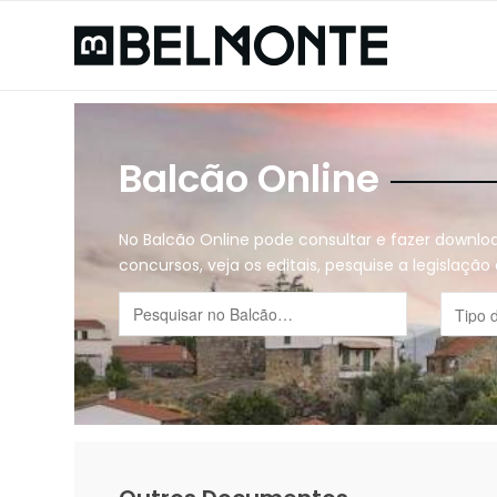
Balcão Online
No Balcão Online pode consultar e fazer downl
concursos, veja os editais, pesquise a legislaçã