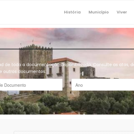
História
Município
Viver
oad de toda a documentação disponibilizada. Consulte as atas,
o e outros documentos.