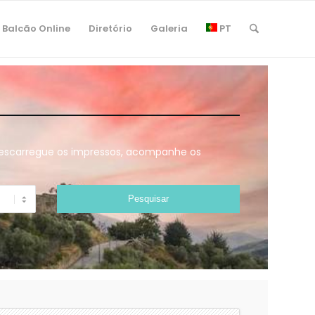
Balcão Online
Diretório
Galeria
PT
 descarregue os impressos, acompanhe os