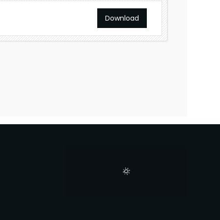
Download
E