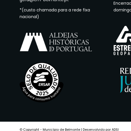
Encerra
*(custo chamada para a rede fixa
doming
nacional)
© Copyright - Município de Belmonte | Desenvolvido por ADSI