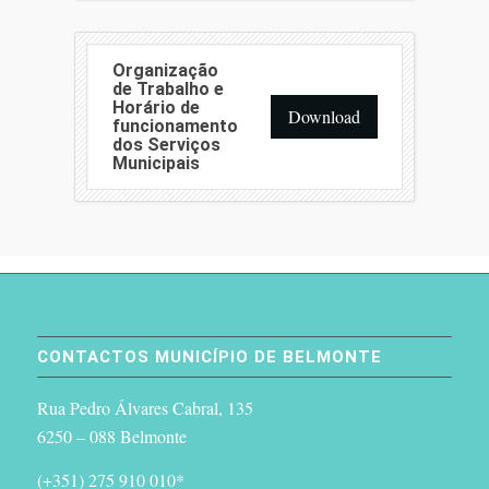
Organização
de Trabalho e
Horário de
Download
funcionamento
dos Serviços
Municipais
CONTACTOS MUNICÍPIO DE BELMONTE
Rua Pedro Álvares Cabral, 135
6250 – 088 Belmonte
(+351) 275 910 010*