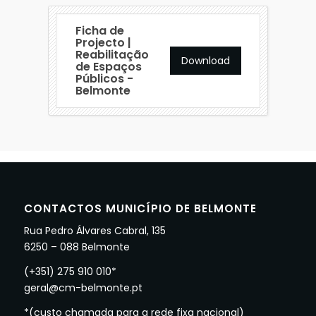
Ficha de
Projecto |
Reabilitação
Download
de Espaços
Públicos -
Belmonte
CONTACTOS MUNICÍPIO DE BELMONTE
Rua Pedro Álvares Cabral, 135
6250 – 088 Belmonte
(+351) 275 910 010*
geral@cm-belmonte.pt
*(custo chamada para a rede fixa nacional)