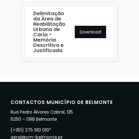
Delimitação
da Área de
Reabilitação
Urbana de
Download
Caria -
Memória
Descritiva e
Justificada
CONTACTOS MUNICÍPIO DE BELMONTE
Rua Pedro Álvares Cabral, 135
6250 – 088 Belmonte
(+351) 275 910 010*
geral@cm-belmonte.pt