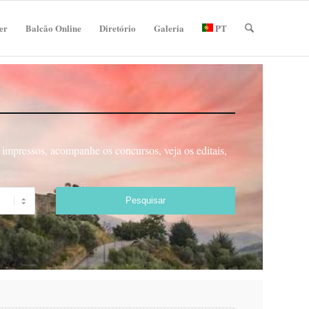
er
Balcão Online
Diretório
Galeria
PT
impressos, acompanhe os concursos, veja os editais,