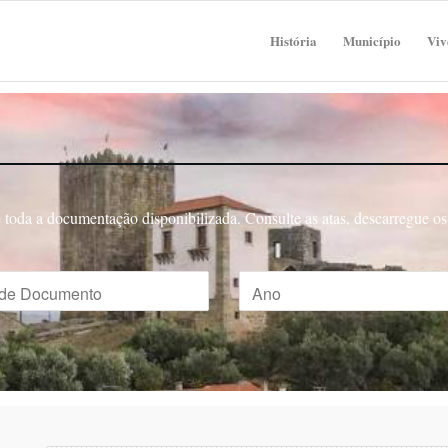
História
Município
Viv
toda a documentação disponibilizada. Consulte as atas, descarregue os 