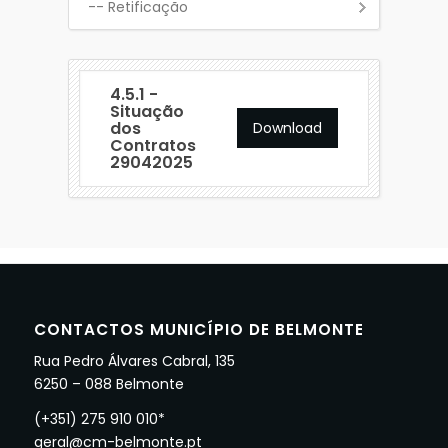
-- Retificação
4.5.1 -
Situação
dos
Download
Contratos
29042025
CONTACTOS MUNICÍPIO DE BELMONTE
Rua Pedro Álvares Cabral, 135
6250 – 088 Belmonte
(+351) 275 910 010*
geral@cm-belmonte.pt